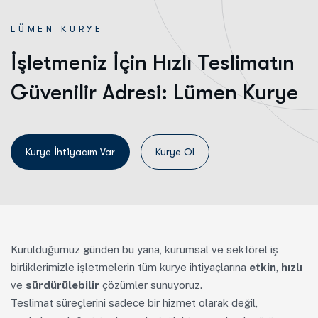
L
Ü
M
E
N
K
U
R
Y
E
İşletmeniz İçin Hızlı Teslimatın
Güvenilir Adresi: Lümen Kurye
Kurye Ol
Kurulduğumuz günden bu yana, kurumsal ve sektörel iş
birliklerimizle işletmelerin tüm kurye ihtiyaçlarına
etkin
,
hızlı
ve
sürdürülebilir
çözümler sunuyoruz.
Teslimat süreçlerini sadece bir hizmet olarak değil,