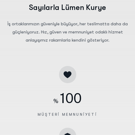
S
a
y
ı
l
a
r
l
a
L
ü
m
e
n
K
u
r
y
e
İş ortaklarımızın güveniyle büyüyor, her teslimatta daha da
güçleniyoruz. Hız, güven ve memnuniyet odaklı hizmet
anlayışımız rakamlarla kendini gösteriyor.
100
%
MÜŞTERI MEMNUNIYETI