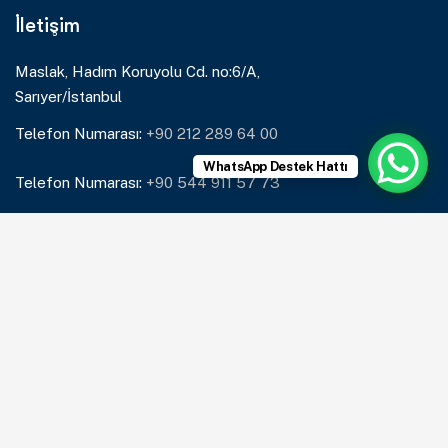
İletişim
Maslak, Hadım Koruyolu Cd. no:6/A,
Sarıyer/İstanbul
Telefon Numarası:
+90 212 289 64 00
WhatsApp Destek Hattı
Telefon Numarası:
+90 544 911 57 73
Mail:
info@lumenkurye.com
Çözümlerimiz
Kurye Çözümleri
Restoran Teslimatı
Market Teslimatı