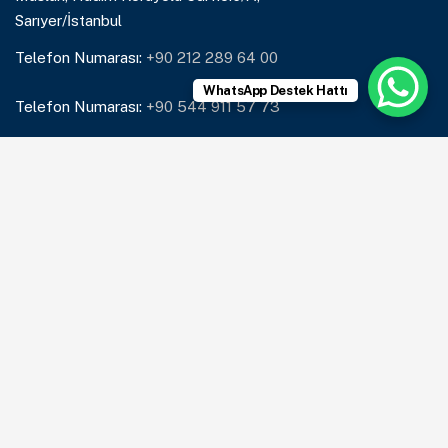
Sarıyer/İstanbul
Telefon Numarası:
+90 212 289 64 00
WhatsApp Destek Hattı
Telefon Numarası:
+90 544 911 57 73
Mail:
info@lumenkurye.com
Çözümlerimiz
Kurye Çözümleri
Restoran Teslimatı
Market Teslimatı
E-ticaret Teslimatı
Lümen Kurye