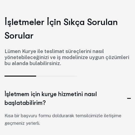
İ
ş
l
e
t
m
e
l
e
r
İ
ç
i
n
S
ı
k
ç
a
S
o
r
u
l
a
n
S
o
r
u
l
a
r
Lümen Kurye ile teslimat süreçlerini nasıl
yönetebileceğinizi ve iş modelinize uygun çözümleri
bu alanda bulabilirsiniz.
İşletmem için kurye hizmetini nasıl
başlatabilirim?
Kısa bir başvuru formu doldurarak temsilcimizle iletişime
geçmeniz yeterli.