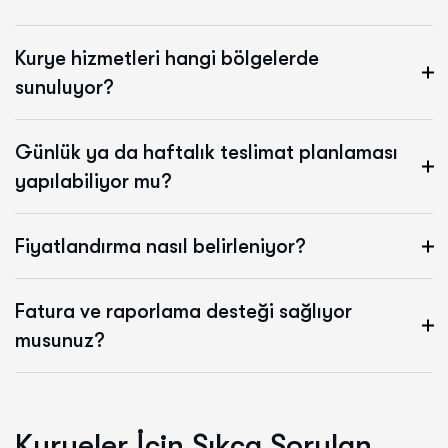
Kurye hizmetleri hangi bölgelerde
sunuluyor?
Günlük ya da haftalık teslimat planlaması
yapılabiliyor mu?
Fiyatlandırma nasıl belirleniyor?
Fatura ve raporlama desteği sağlıyor
musunuz?
K
u
r
y
e
l
e
r
İ
ç
i
n
S
ı
k
ç
a
S
o
r
u
l
a
n