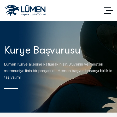
Kurye Başvurusu
Lümen Kurye ailesine katılarak hızın, güvenin ve müşteri
memnuniyetinin bir parçası ol. Hemen başvur, başarıyı birlikte
taşıyalım!